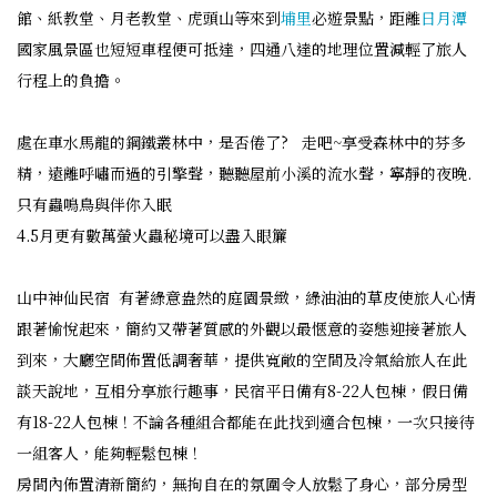
館、紙教堂、月老教堂、虎頭山等來到
埔里
必遊景點，距離
日月潭
國家風景區也短短車程便可抵達，四通八達的地理位置減輕了旅人
行程上的負擔。
處在車水馬龍的鋼鐵叢林中，是否倦了? 走吧~享受森林中的芬多
精，遠離呼嘯而過的引擎聲，聽聽屋前小溪的流水聲，寧靜的夜晚.
只有蟲鳴鳥與伴你入眠
4.5月更有數萬螢火蟲秘境可以盡入眼簾
山中神仙民宿 有著綠意盎然的庭園景緻，綠油油的草皮使旅人心情
跟著愉悅起來，簡約又帶著質感的外觀以最愜意的姿態迎接著旅人
到來，大廳空間佈置低調奢華，提供寬敞的空間及冷氣給旅人在此
談天說地，互相分享旅行趣事，民宿平日備有8-22人包棟，假日備
有18-22人包棟！不論各種組合都能在此找到適合包棟，一次只接待
一組客人，能夠輕鬆包棟！
房間內佈置清新簡約，無拘自在的氛圍令人放鬆了身心，部分房型