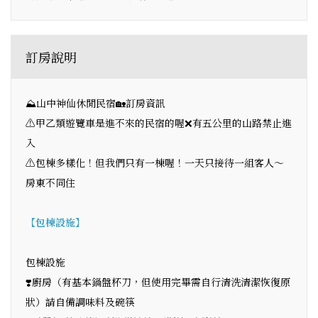
訂房說明
⛰️山中神仙休閒民宿🏡訂房資訊
⚠️甲乙類遊覽車是進不來的民宿的喔❌有五公里的山路禁止進
入
⚠️包棟多樣化！但我們只有一棟喔！一天只接待一組客人～
房東不同住
【包棟設施】
包棟設施
❣️廚房（有基本鍋盤杯刀，但使用完畢需自行清洗清潔恢復原
狀）請自備調味料及碗筷