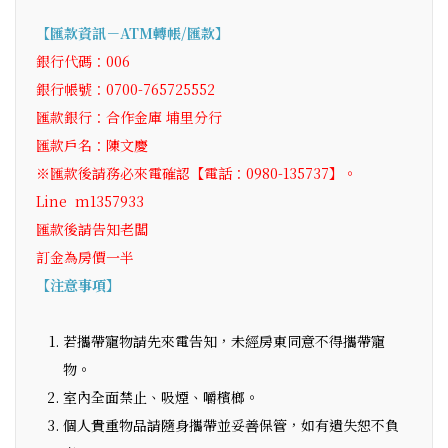
【匯款資訊－ATM轉帳/匯款】
銀行代碼：006
銀行帳號：0700-765725552
匯款銀行：合作金庫 埔里分行
匯款戶名：陳文慶
※匯款後請務必來電確認【電話：0980-135737】。
Line m1357933
匯款後請告知老闆
訂金為房價一半
【注意事項】
若攜帶寵物請先來電告知，未經房東同意不得攜帶寵
物。
室內全面禁止、吸煙、嚼檳榔。
個人貴重物品請隨身攜帶並妥善保管，如有遺失恕不負