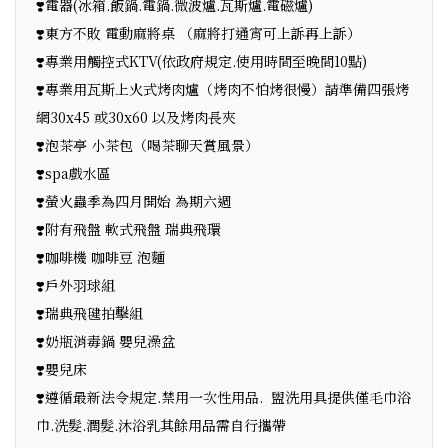
❣️電器(冰箱.飯鍋.電鍋.微波爐.瓦斯爐.電磁爐)
❣️東方不敗 電動麻將桌 （麻將打通宵可上訴再上訴）
❣️專業用觸控式KTV(依政府規定.使用時間至晚間10點)
❣️專業用瓦斯上火式烤肉爐（烤肉不怕烤很慢）請準備四張烤
網30x45 或30x60 以及烤肉長夾
❣️泡茶亭 小茶包（喝茶聊天賞風景）
❣️spa戲水區
❣️螢火蟲季為四月開始 為期六週
❣️附有飛盤 軟式飛盤 瑞典飛環
❣️咖啡機 咖啡豆 泡麵
❣️戶外羽球組
❣️瑞典飛毽拍擊組
❣️奶瓶消毒鍋 嬰兒澡盆
❣️嬰兒床
❣️遵循最新法令規定.禁用一次性用品. 盥洗用具提供僅毛巾浴
巾.洗髮.潤髮.沐浴乳其餘用品需自行攜帶