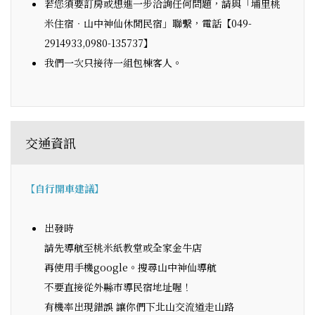
若您須要訂房或想進一步洽詢任何問題，請與「埔里桃
米住宿‧山中神仙休閒民宿」聯繫，電話【049-
2914933,0980-135737】
我們一次只接待一組包棟客人。
交通資訊
【自行開車建議】
出發時
請先導航至桃米紙教堂或全家金牛店
再使用手機google。搜尋山中神仙導航
不要直接從外縣市導民宿地址喔！
有機率出現錯誤 讓你們下北山交流道走山路