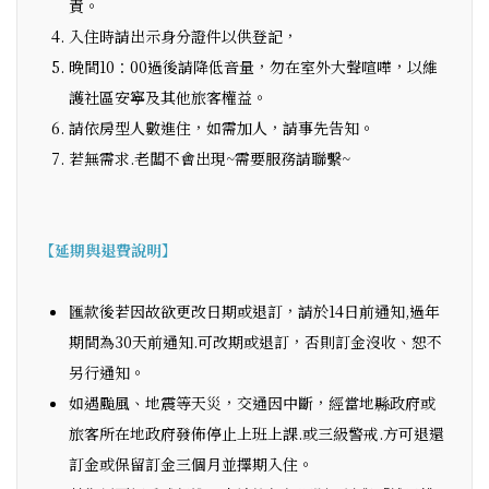
責。
入住時請出示身分證件以供登記，
晚間10：00過後請降低音量，勿在室外大聲喧嘩，以維
護社區安寧及其他旅客權益。
請依房型人數進住，如需加人，請事先告知。
若無需求.老闆不會出現~需要服務請聯繫~
【延期與退費說明】
匯款後若因故欲更改日期或退訂，請於14日前通知,過年
期間為30天前通知.可改期或退訂，否則訂金沒收、恕不
另行通知。
如遇颱風、地震等天災，交通因中斷，經當地縣政府或
旅客所在地政府發佈停止上班上課.或三級警戒.方可退還
訂金或保留訂金三個月並擇期入住。