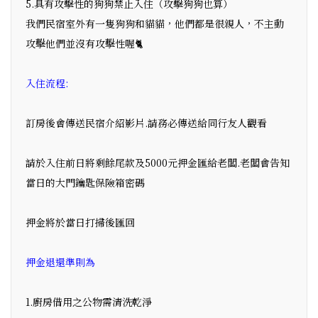
5.具有攻擊性的狗狗禁止入住（攻擊狗狗也算）
我們民宿室外有一隻狗狗和貓貓，他們都是很親人，不主動
攻擊他們並沒有攻擊性喔🐈
入住流程:
訂房後會傳送民宿介紹影片.請務必傳送給同行友人觀看
請於入住前日將剩餘尾款及5000元押金匯給老闆.老闆會告知
當日的大門鑰匙保險箱密碼
押金將於當日打掃後匯回
押金退還準則為
1.廚房借用之公物需清洗乾淨