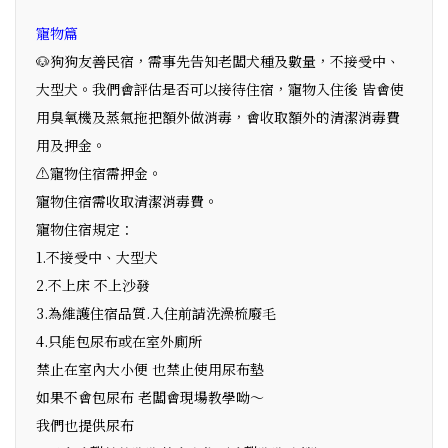
寵物篇
🐶狗狗友善民宿，需事先告知老闆犬種及數量，不接受中、
大型犬。我們會評估是否可以接待住宿，寵物入住後 皆會使
用臭氧機及蒸氣拖把額外做消毒，會收取額外的清潔消毒費
用及押金。
⚠️寵物住宿需押金。
寵物住宿需收取清潔消毒費。
寵物住宿規定：
1.不接受中、大型犬
2.不上床 不上沙發
3.為維護住宿品質.入住前請洗澡梳廢毛
4.只能包尿布或在室外廁所
禁止在室內大小便 也禁止使用尿布墊
如果不會包尿布 老闆會現場教學呦～
我們也提供尿布