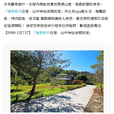
亦有觀景窗戶，在房內便能欣賞到翠綠山巒，是最舒服的享受，
「
埔里
桃米
住宿‧山中神仙休閒民宿」內也有spa戲水池、唱歌設
施、烤肉設施、泡茶區.電動麻將讓旅人使用，最完美的渡假生活就
從這裡開始！ 倘若您對旅途或行程有任何疑問，歡迎直接電洽
【0980-135737】「
埔里
桃米
住宿‧山中神仙休閒民宿」