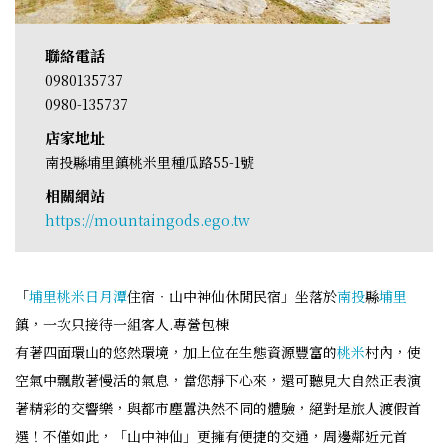
聯絡電話
0980135737
0980-135737
店家地址
南投縣埔里鎮桃米里種瓜路55-1號
相關網站
https://mountaingods.ego.tw
「
埔里
桃米
日月潭
住宿‧山中神仙休閒民宿」坐落於
南投
縣
埔里
鎮，一次只接待一組客人.專營包棟
有著四面環山的悠然環境，加上位在生態資源豐富的
桃米
村內，使
空氣中飄散著慢活的氣息，當您靜下心來，還可聽見大自然正表演
著精彩的交響樂，與都市塵囂決然不同的體驗，絕對是旅人渡假首
選！不僅如此，「山中神仙」更擁有便捷的交通，周邊鄰近元首