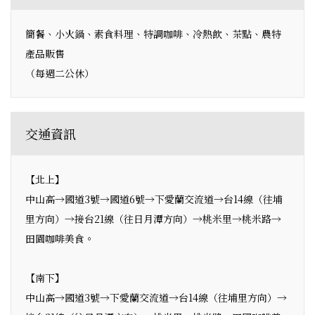
簡餐、小火鍋、素食料理、特調咖啡、冷熱飲、茶點、農特
產品販售
（每週二公休）
交通資訊
【北上】
中山高→國道3號→國道6號→下愛蘭交流道→台14線（往埔
里方向）→接台21線（往日月潭方向）→桃米里→桃米路→
田園咖啡美食。
【南下】
中山高→國道3號→下愛蘭交流道→台14線（往埔里方向）→