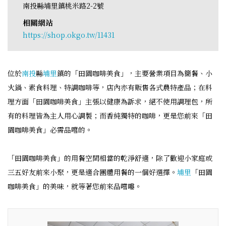
南投縣埔里鎮桃米路2-2號
相關網站
https://shop.okgo.tw/11431
位於
南投
縣
埔里
鎮的「田園咖啡美食」，主要營業項目為簡餐、小
火鍋、素食料理、特調咖啡等，店內亦有販售各式農特產品；在料
理方面「田園咖啡美食」主張以健康為訴求，絕不使用調理包，所
有的料理皆為主人用心調製；而香純獨特的咖啡，更是您前來「田
園咖啡美食」必需品嚐的。
「田園咖啡美食」的用餐空間相當的乾淨舒適，除了歡迎小家庭或
三五好友前來小聚，更是適合團體用餐的一個好選擇。
埔里
「田園
咖啡美食」的美味，就等著您前來品嚐嘍。