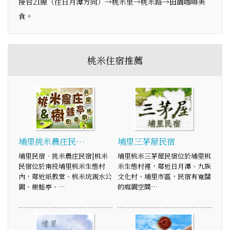
接台21線（往日月潭方向）→桃米里→桃米路→田園咖啡美
食。
桃米住宿推薦
埔里挑米農庄民…
埔里三茅屋民宿
埔里民宿‧挑米農庄民宿|桃米
埔里桃米三茅屋民宿位於埔里桃
民宿位於南投埔里桃米生態村
米生態村裡，鄰近日月潭、九族
內，鄰近紙教堂、桃米坑親水公
文化村、埔里市區，民宿有寬闊
園、樹蛙亭、…
的庭園空間…