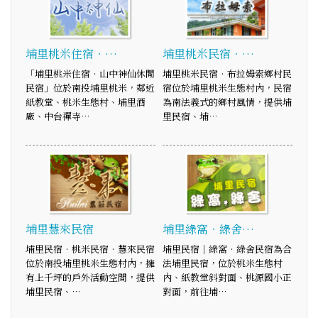
埔里桃米住宿‧…
埔里桃米民宿‧…
「埔里桃米住宿‧山中神仙休閒
埔里桃米民宿‧布拉姆索鄉村民
民宿」位於南投埔里桃米，鄰近
宿位於埔里桃米生態村內，民宿
紙教堂、桃米生態村、埔里酒
為南法義式的鄉村風情，提供埔
廠、中台禪寺…
里民宿、埔…
埔里慧來民宿
埔里綠窩‧綠舍…
埔里民宿‧桃米民宿‧慧來民宿
埔里民宿│綠窩‧綠舍民宿為合
位於南投埔里桃米生態村內，擁
法埔里民宿，位於桃米生態村
有上千坪的戶外活動空間，提供
內、紙教堂斜對面、桃源國小正
埔里民宿、…
對面，前往埔…