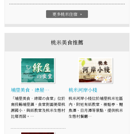
更多桃米住宿
arrow_right
桃米美食推薦
埔里美食‧綠屋…
桃米河岸小棧
「埔里美食‧綠屋の食堂」位於
桃米河岸小棧位於埔里桃米社區
南投縣埔里鎮，食堂對面便是桃
內，附近有紙教堂、樹蛙亭、鯉
源國小，與紙教堂及桃米生態村
魚潭、日月潭等景點，提供桃米
比鄰而居。…
生態村餐廳…