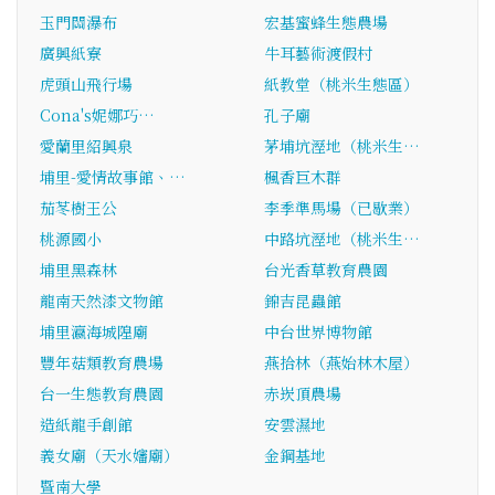
玉門關瀑布
宏基蜜蜂生態農場
廣興紙寮
牛耳藝術渡假村
虎頭山飛行場
紙教堂（桃米生態區）
Cona's妮娜巧…
孔子廟
愛蘭里紹興泉
茅埔坑溼地（桃米生…
埔里-愛情故事館、…
楓香巨木群
茄苳樹王公
李季準馬場（已歇業）
桃源國小
中路坑溼地（桃米生…
埔里黑森林
台光香草教育農園
龍南天然漆文物館
錦吉昆蟲館
埔里瀛海城隍廟
中台世界博物館
豐年菇類教育農場
燕拾林（燕始林木屋）
台一生態教育農園
赤崁頂農場
造紙龍手創館
安雲濕地
義女廟（天水嬸廟）
金鋼基地
暨南大學