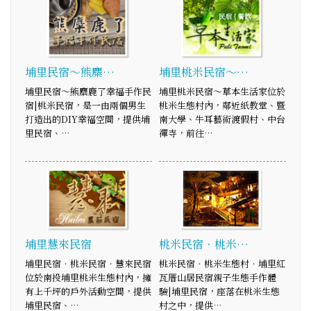
埔里民宿～熊麋…
埔里桃米民宿～…
埔里民宿～熊麋鹿了幸福手作民
埔里桃米民宿～草本生活家位於
宿|桃米民宿，是一由兩個男生
桃米生態村內，鄰近紙教堂、暨
打造出的DIY幸福空間，提供埔
南大學、牛耳藝術渡假村、中台
里民宿、…
禪寺，前往…
埔里慧來民宿
桃米民宿‧桃米…
埔里民宿‧桃米民宿‧慧來民宿
桃米民宿‧桃米生態村‧埔里紅
位於南投埔里桃米生態村內，擁
瓦厝山居民宿親子生態手作體
有上千坪的戶外活動空間，提供
驗|埔里民宿，座落在桃米生態
埔里民宿、…
村之中，提供…