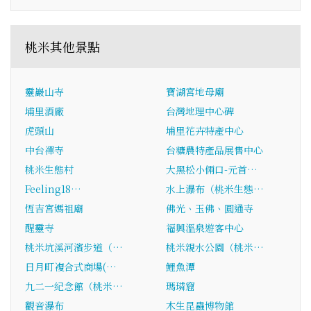
桃米其他景點
靈巖山寺
寶湖宮地母廟
埔里酒廠
台灣地理中心碑
虎頭山
埔里花卉特產中心
中台禪寺
台糖農特產品展售中心
桃米生態村
大黑松小倆口-元首…
Feeling18…
水上瀑布（桃米生態…
恆吉宮媽祖廟
佛光、玉佛、圓通寺
醒靈寺
福興溫泉遊客中心
桃米坑溪河濱步道（…
桃米親水公園（桃米…
日月町複合式商場(…
鯉魚潭
九二一紀念館（桃米…
瑪璘窟
觀音瀑布
木生昆蟲博物館