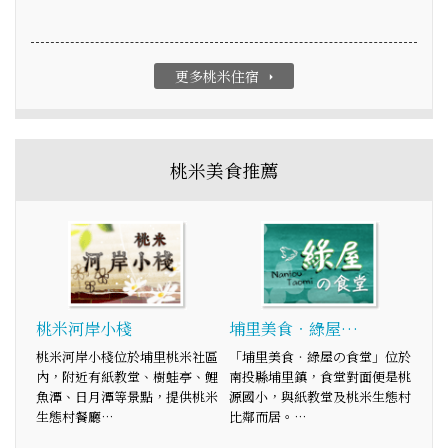
更多桃米住宿
arrow_right
桃米美食推薦
桃米河岸小棧
埔里美食‧綠屋…
桃米河岸小棧位於埔里桃米社區
「埔里美食‧綠屋の食堂」位於
內，附近有紙教堂、樹蛙亭、鯉
南投縣埔里鎮，食堂對面便是桃
魚潭、日月潭等景點，提供桃米
源國小，與紙教堂及桃米生態村
生態村餐廳…
比鄰而居。…